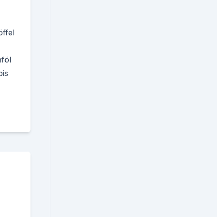
ffel
föl
bis