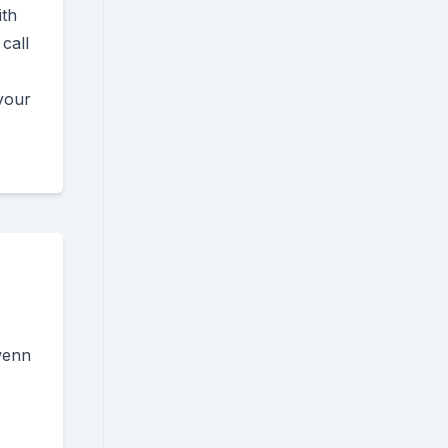
ith
call
your
wenn