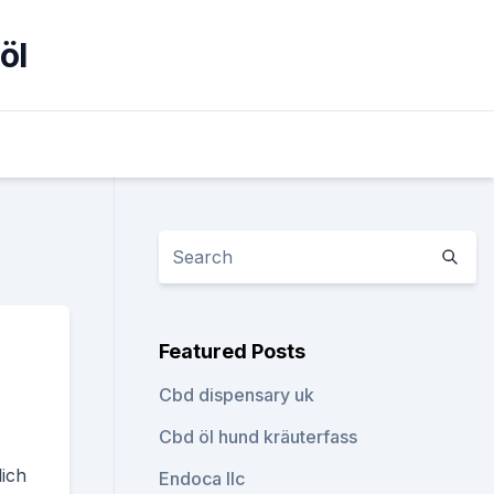
öl
Featured Posts
Cbd dispensary uk
Cbd öl hund kräuterfass
lich
Endoca llc