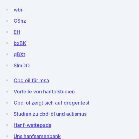
wbn
GSnz
EH
bxBK
qBXt
SImDO
Cbd oil für msa
Vorteile von hanfölstudien
Cbd-öl zeigt sich auf drogentest
Studien zu cbd-öl und autismus
Hanf-wattepads
Uns hanfsamenbank