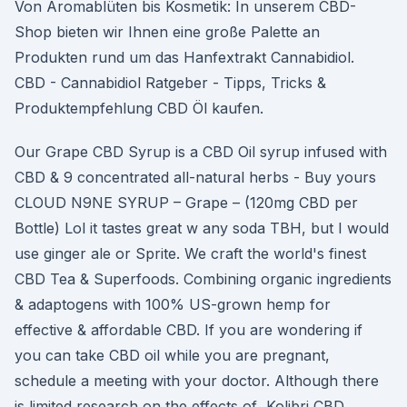
Von Aromablüten bis Kosmetik: In unserem CBD-
Shop bieten wir Ihnen eine große Palette an
Produkten rund um das Hanfextrakt Cannabidiol. ️
CBD - Cannabidiol Ratgeber - Tipps, Tricks &
Produktempfehlung CBD Öl kaufen.
Our Grape CBD Syrup is a CBD Oil syrup infused with
CBD & 9 concentrated all-natural herbs - Buy yours
CLOUD N9NE SYRUP – Grape – (120mg CBD per
Bottle) Lol it tastes great w any soda TBH, but I would
use ginger ale or Sprite. We craft the world's finest
CBD Tea & Superfoods. Combining organic ingredients
& adaptogens with 100% US-grown hemp for
effective & affordable CBD. If you are wondering if
you can take CBD oil while you are pregnant,
schedule a meeting with your doctor. Although there
is limited research on the effects of Kolibri CBD