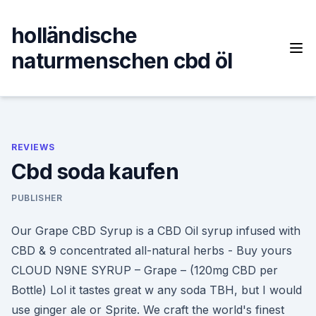
Skip
to
holländische
content
naturmenschen cbd öl
REVIEWS
Cbd soda kaufen
PUBLISHER
Our Grape CBD Syrup is a CBD Oil syrup infused with
CBD & 9 concentrated all-natural herbs - Buy yours
CLOUD N9NE SYRUP – Grape – (120mg CBD per
Bottle) Lol it tastes great w any soda TBH, but I would
use ginger ale or Sprite. We craft the world's finest